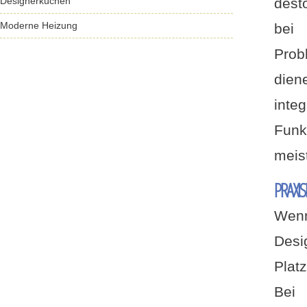
Designerküchen
dest
Moderne Heizung
bei
Prob
dien
inte
Funk
meis
PRAXI
Wen
Desi
Plat
Bei 