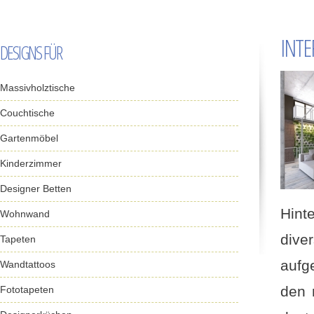
INTE
DESIGNS FÜR
Massivholztische
Couchtische
Gartenmöbel
Kinderzimmer
Designer Betten
Hint
Wohnwand
dive
Tapeten
aufg
Wandtattoos
den 
Fototapeten