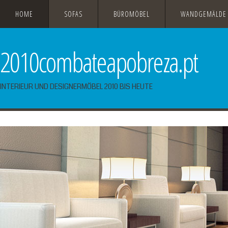
HOME
SOFAS
BÜROMÖBEL
WANDGEMÄLDE
2010combateapobreza.pt
INTERIEUR UND DESIGNERMÖBEL 2010 BIS HEUTE