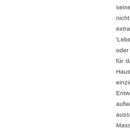
sein
nich
ext
'Leb
oder
für 
Haus
einz
Entw
auf
auss
Mas