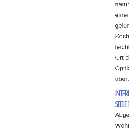
natü
ein
gelu
Koch
leic
Ort 
Opti
übers
INTER
SEELE 
Abge
Wohn