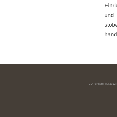
Einr
und 
stöb
hand
COPYRIGHT (C) 201